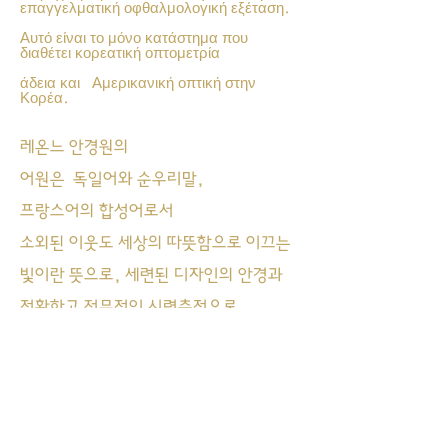
επαγγελματική οφθαλμολογική εξέταση.
Αυτό είναι το μόνο κατάστημα που
διαθέτει κορεατική οπτομετρία
άδεια και
Αμερικανική οπτική στην
Κορέα.
레온느 안경원의
어원은 독일어와 순우리말,
프랑스어의 합성어로서
소외된 이웃도 세상의 따뜻함으로 이끄는
빛이란 뜻으로, 세련된 디자인의 안경과
정확하고 전문적인 시력측정으로
고객님의 눈건강을 지키는 빛이 되고자
하는 마음을 담았습니다.