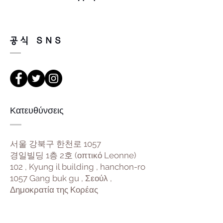
공식 SNS
Κατευθύνσεις
서울 강북구 한천로 1057
경일빌딩 1층 2호 (οπτικό Leonne)
102 , Kyung il building , hanchon-ro
1057 Gang buk gu , Σεούλ ,
Δημοκρατία της Κορέας