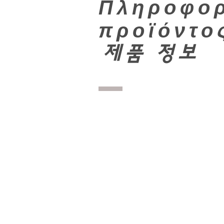
Πληροφορ
προϊόντο
​
제품 정보