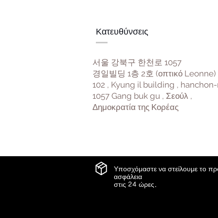
Κατευθύνσεις
서울 강북구 한천로 1057
경일빌딩 1층 2호 (οπτικό Leonne)
102 , Kyung il building , hanchon-
1057 Gang buk gu , Σεούλ ,
Δημοκρατία της Κορέας
Υποσχόμαστε να στείλουμε το πρ
ασφάλεια
στις 24 ώρες.