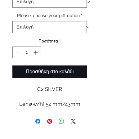
Please, choose your gift option
*
Ποσότητα
*
Προσθήκη στο καλάθι
C2 SILVER
Lens(w/h) 52 mm/43mm
Bridge 21 mm
Front 141 mm
Side 147 mm
Weight 22.3g