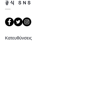
공식 SNS
Titanium
Κατευθύνσεις
서울 강북구 한천로 1057
경일빌딩 1층 2호 (οπτικό Leonne)
102 , Kyung il building , hanchon-ro
1057 Gang buk gu , Σεούλ ,
Δημοκρατία της Κορέας
Εγγραφείτε