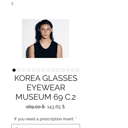
KOREA GLASSES
EYEWEAR
MUSEUM 69 C.2
Κανονική
Τιμή
 169,00 $ 
143,65 $
τιμή
Έκπτωσης
If you need a prescription insert
*